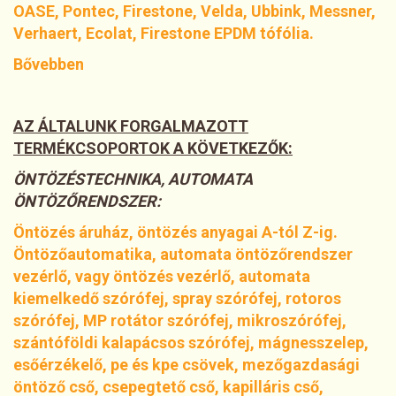
OASE, Pontec, Firestone, Velda, Ubbink, Messner,
Verhaert, Ecolat, Firestone EPDM tófólia.
Bővebben
AZ ÁLTALUNK FORGALMAZOTT
TERMÉKCSOPORTOK A KÖVETKEZŐK:
ÖNTÖZÉSTECHNIKA, AUTOMATA
ÖNTÖZŐRENDSZER:
Öntözés áruház, öntözés anyagai A-tól Z-ig.
Öntözőautomatika, automata öntözőrendszer
vezérlő, vagy öntözés vezérlő, automata
kiemelkedő szórófej, spray szórófej, rotoros
szórófej, MP rotátor szórófej, mikroszórófej,
szántóföldi kalapácsos szórófej, mágnesszelep,
esőérzékelő, pe és kpe csövek, mezőgazdasági
öntöző cső, csepegtető cső, kapilláris cső,