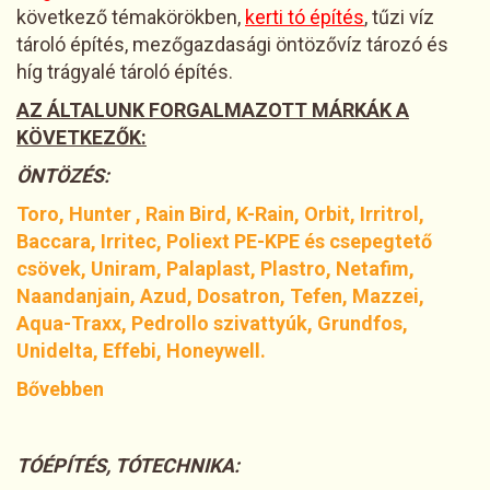
következő témakörökben,
kerti tó építés
, tűzi víz
tároló építés, mezőgazdasági öntözővíz tározó és
híg trágyalé tároló építés.
AZ ÁLTALUNK FORGALMAZOTT MÁRKÁK A
KÖVETKEZŐK:
ÖNTÖZÉS:
Toro, Hunter , Rain Bird, K-Rain, Orbit, Irritrol,
Baccara, Irritec, Poliext PE-KPE és csepegtető
csövek, Uniram, Palaplast, Plastro, Netafim,
Naandanjain, Azud, Dosatron, Tefen, Mazzei,
Aqua-Traxx, Pedrollo szivattyúk, Grundfos,
Unidelta, Effebi, Honeywell.
Bővebben
TÓÉPÍTÉS, TÓTECHNIKA: