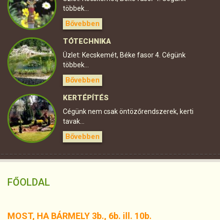
többek...
Bővebben
TÓTECHNIKA
Üzlet: Kecskemét, Béke fasor 4. Cégünk
többek...
Bővebben
KERTÉPÍTÉS
Cégünk nem csak öntözőrendszerek, kerti
tavak...
Bővebben
FŐOLDAL
MOST, HA BÁRMELY 3b., 6b. ill. 10b.