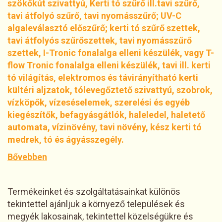
szökőkút szivattyú, Kerti tó szűrő ill.tavi szűrő,
tavi átfolyó szűrő, tavi nyomásszűrő; UV-C
algaleválasztó előszűrő; kerti tó szűrő szettek,
tavi átfolyós szűrőszettek, tavi nyomásszűrő
szettek, I-Tronic fonalalga elleni készülék, vagy T-
flow Tronic fonalalga elleni készülék, tavi ill. kerti
tó világítás, elektromos és távirányítható kerti
kültéri aljzatok, tólevegőztető szivattyú, szobrok,
vízköpők, vízeséselemek, szerelési és egyéb
kiegészítők, befagyásgátlók, haleledel, haletető
automata, vízinövény, tavi növény, kész kerti tó
medrek, tó és ágyásszegély.
Bővebben
Termékeinket és szolgáltatásainkat különös
tekintettel ajánljuk a környező települések és
megyék lakosainak, tekintettel közelségükre és