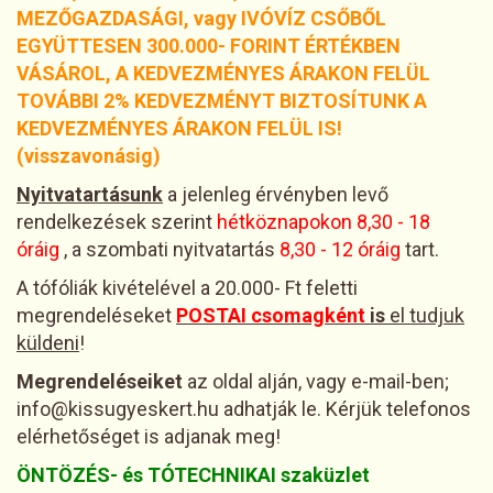
MEZŐGAZDASÁGI, vagy IVÓVÍZ CSŐBŐL
EGYÜTTESEN 300.000- FORINT ÉRTÉKBEN
VÁSÁROL, A KEDVEZMÉNYES ÁRAKON FELÜL
TOVÁBBI 2% KEDVEZMÉNYT BIZTOSÍTUNK A
KEDVEZMÉNYES ÁRAKON FELÜL IS!
(visszavonásig)
Nyitvatartásunk
a jelenleg érvényben levő
rendelkezések szerint
hétköznapokon 8,30 - 18
óráig
, a szombati nyitvatartás
8,30 - 12 óráig
tart.
A tófóliák kivételével a 20.000- Ft feletti
megrendeléseket
POSTAI csomagként
is
el tudjuk
küldeni
!
Megrendeléseiket
az oldal alján, vagy e-mail-ben;
info@kissugyeskert.hu adhatják le. Kérjük telefonos
elérhetőséget is adjanak meg!
ÖNTÖZÉS- és TÓTECHNIKAI szaküzlet