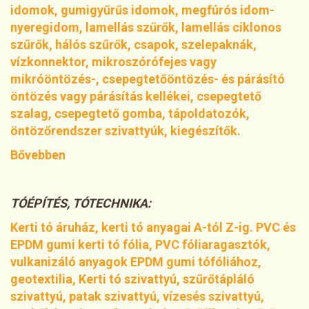
idomok, gumigyűrűs idomok, megfúrós idom-
nyeregidom, lamellás szűrők, lamellás ciklonos
szűrők, hálós szűrők, csapok, szelepaknák,
vízkonnektor, mikroszórófejes vagy
mikróöntözés-, csepegtetőöntözés- és párásító
öntözés vagy párásítás kellékei, csepegtető
szalag, csepegtető gomba, tápoldatozók,
öntözőrendszer szivattyúk, kiegészítők.
Bővebben
TÓÉPÍTÉS, TÓTECHNIKA:
Kerti tó áruház, kerti tó anyagai A-tól Z-ig. PVC és
EPDM gumi kerti tó fólia, PVC fóliaragasztók,
vulkanizáló anyagok EPDM gumi tófóliához,
geotextilia, Kerti tó szivattyú, szűrőtápláló
szivattyú, patak szivattyú, vízesés szivattyú,