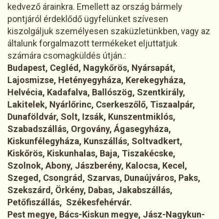
kedvező árainkra. Emellett az ország bármely
pontjáról érdeklődő ügyfelünket szívesen
kiszolgáljuk személyesen szaküzletünkben, vagy az
általunk forgalmazott termékeket eljuttatjuk
számára csomagküldés útján.:
Budapest, Cegléd, Nagykőrös, Nyársapát,
Lajosmizse, Hetényegyháza, Kerekegyháza,
Helvécia, Kadafalva, Ballószög, Szentkirály,
Lakitelek, Nyárlőrinc, Cserkeszőlő, Tiszaalpár,
Dunaföldvár, Solt, Izsák, Kunszentmiklós,
Szabadszállás, Orgovány, Ágasegyháza,
Kiskunfélegyháza, Kunszállás, Soltvadkert,
Kiskőrös, Kiskunhalas, Baja, Tiszakécske,
Szolnok, Abony, Jászberény, Kalocsa, Kecel,
Szeged, Csongrád, Szarvas, Dunaújváros, Paks,
Szekszárd, Örkény, Dabas, Jakabszállás,
Petőfiszállás, Székesfehérvár.
Pest megye, Bács-Kiskun megye, Jász-Nagykun-