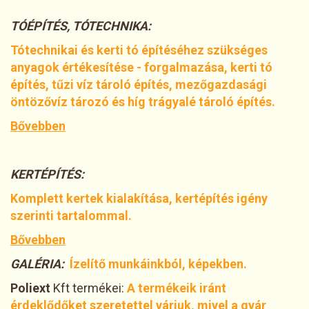
TÓÉPÍTÉS, TÓTECHNIKA:
Tótechnikai és kerti tó építéséhez szükséges
anyagok értékesítése - forgalmazása, kerti tó
építés, tűzi víz tároló építés, mezőgazdasági
öntözővíz tározó és híg trágyalé tároló építés.
Bővebben
KERTÉPÍTÉS:
Komplett kertek kialakítása, kertépítés igény
szerinti tartalommal.
Bővebben
GALÉRIA:
Ízelítő munkáinkból, képekben.
Poliext
Kft termékei:
A termékeik iránt
érdeklődőket szeretettel várjuk, mivel a gyár