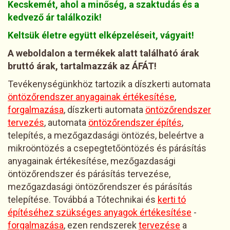
Kecskemét, ahol a minőség, a szaktudás és a
kedvező ár találkozik!
Keltsük életre együtt elképzeléseit, vágyait!
A weboldalon a termékek alatt található árak
bruttó árak, tartalmazzák az ÁFÁT!
Tevékenységünkhöz tartozik a díszkerti automata
öntözőrendszer anyagainak értékesítése
,
forgalmazása
, díszkerti automata
öntözőrendszer
tervezés
, automata
öntözőrendszer építés
,
telepítés, a mezőgazdasági öntözés, beleértve a
mikroöntözés a csepegtetőöntözés és párásítás
anyagainak értékesítése, mezőgazdasági
öntözőrendszer és párásítás tervezése,
mezőgazdasági öntözőrendszer és párásítás
telepítése. Továbbá a Tótechnikai és
kerti tó
építéséhez szükséges anyagok értékesítése
-
forgalmazása
, ezen rendszerek
tervezése
a