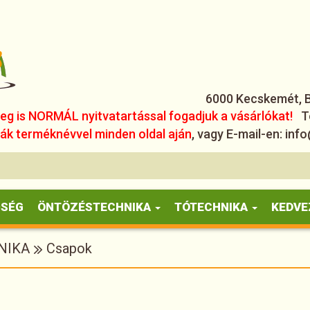
6000 Kecskemét, Bé
leg is NORMÁL nyitvatartással fogadjuk a vásárlókat!
T
k terméknévvel minden oldal aján
, vagy E-mail-en: i
ŐSÉG
ÖNTÖZÉSTECHNIKA
TÓTECHNIKA
KEDVE
NIKA
Csapok