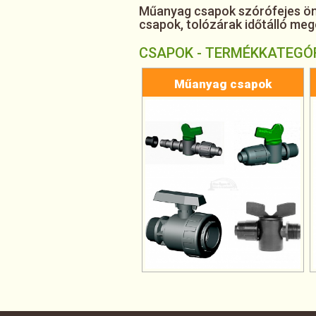
Műanyag csapok szórófejes ön
csapok, tolózárak időtálló me
CSAPOK - TERMÉKKATEGÓ
Műanyag csapok