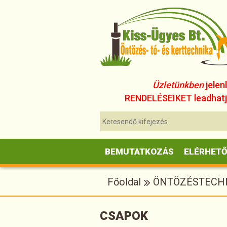
Üzletünkben
jelen
RENDELÉSEIKET leadhatjá
BEMUTATKOZÁS
ELÉRHET
Főoldal
ÖNTÖZÉSTECH
CSAPOK