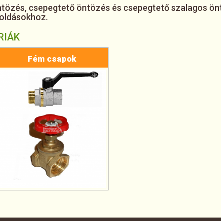
tözés, csepegtető öntözés és csepegtető szalagos ö
goldásokhoz.
RIÁK
Fém csapok