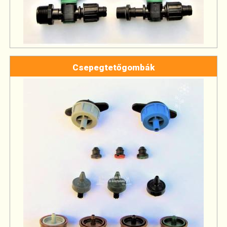
Csepegtetőgombák