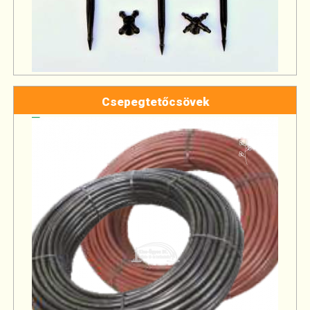
Csepegtetőcsövek