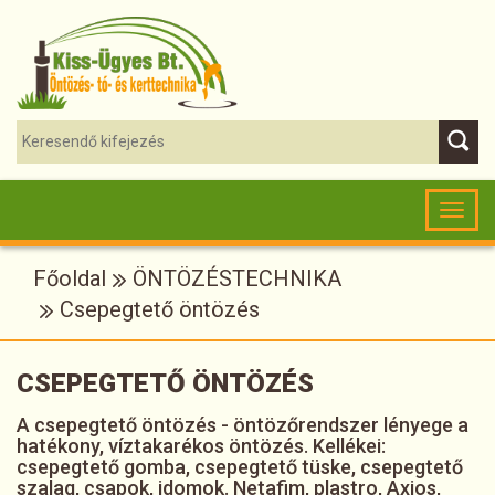
Toggl
naviga
Főoldal
ÖNTÖZÉSTECHNIKA
Csepegtető öntözés
CSEPEGTETŐ ÖNTÖZÉS
A csepegtető öntözés - öntözőrendszer lényege a
hatékony, víztakarékos öntözés. Kellékei:
csepegtető gomba, csepegtető tüske, csepegtető
szalag, csapok, idomok. Netafim, plastro, Axios,