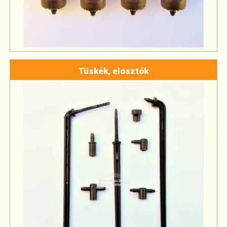
Tüskék, elosztók