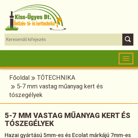
Toggl
naviga
Főoldal
TÓTECHNIKA
5-7 mm vastag műanyag kert és
tószegélyek
5-7 MM VASTAG MŰANYAG KERT ÉS
TÓSZEGÉLYEK
Hazai gyártású 5mm-es és Ecolat márkájú 7mm-es