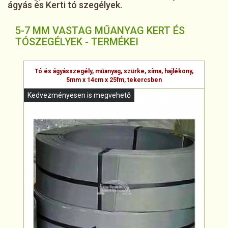
ágyás és Kerti tó szegélyek.
5-7 MM VASTAG MŰANYAG KERT ÉS
TÓSZEGÉLYEK - TERMÉKEI
Tó és ágyásszegély, műanyag, szürke, síma, hajlékony,
5mm x 14cm x 25fm, tekercsben
Kedvezményesen is megvehető