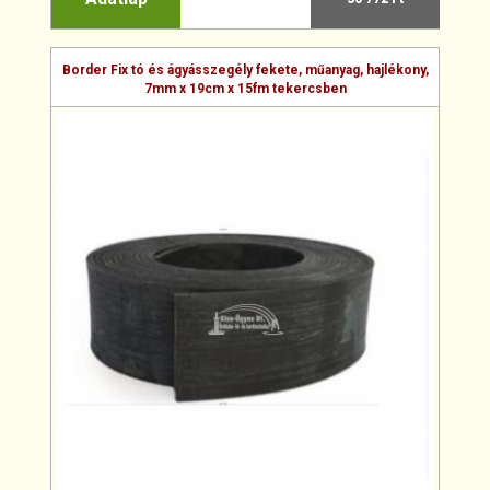
Border Fix tó és ágyásszegély fekete, műanyag, hajlékony,
7mm x 19cm x 15fm tekercsben