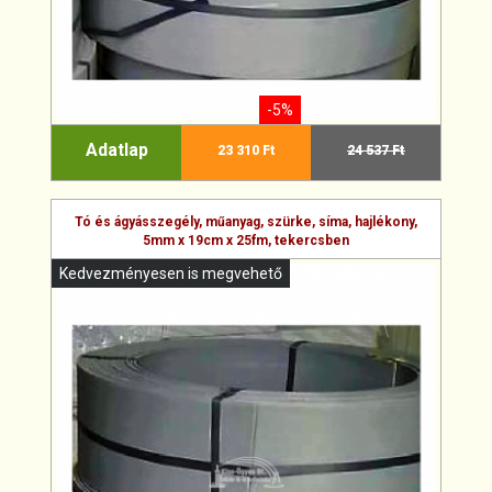
-5%
Adatlap
23 310 Ft
24 537 Ft
Tó és ágyásszegély, műanyag, szürke, síma, hajlékony,
5mm x 19cm x 25fm, tekercsben
Kedvezményesen is megvehető