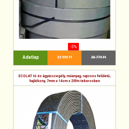
-5%
Adatlap
33 990 Ft
35 779 Ft
ECOLAT tó és ágyásszegély, műanyag, rapcsos felületű,
hajlékony, 7mm x 14cm x 25fm tekercsben