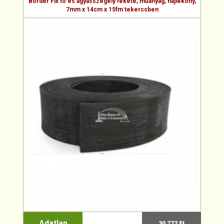
Border Fix tó és ágyásszegély fekete, műanyag, hajlékony,
7mm x 14cm x 15fm tekercsben
Adatlap
30 772 Ft