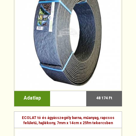
Adatlap
48 174 Ft
ECOLAT tó és ágyásszegély barna, műanyag, rapcsos
felületű, hajlékony, 7mm x 14cm x 25fm tekercsben