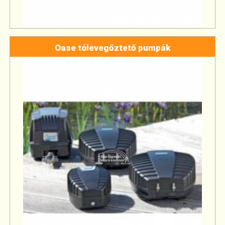
Oase tólevegőztető pumpák