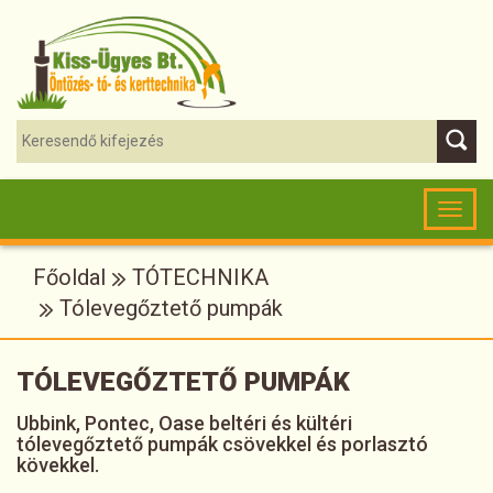
Toggl
naviga
Főoldal
TÓTECHNIKA
Tólevegőztető pumpák
TÓLEVEGŐZTETŐ PUMPÁK
Ubbink, Pontec, Oase beltéri és kültéri
tólevegőztető pumpák csövekkel és porlasztó
kövekkel.