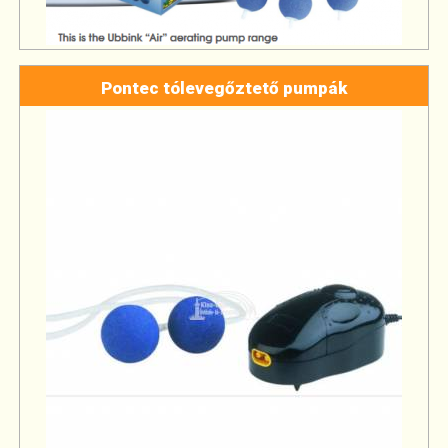
Pontec tólevegőztető pumpák