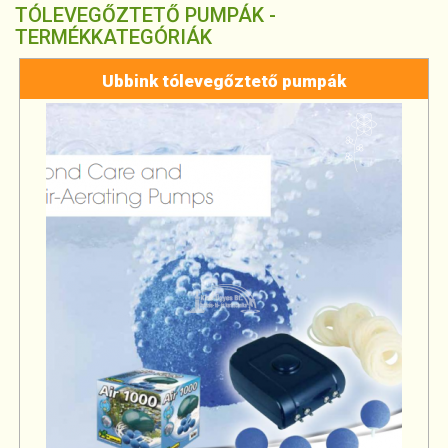
TÓLEVEGŐZTETŐ PUMPÁK -
TERMÉKKATEGÓRIÁK
Ubbink tólevegőztető pumpák