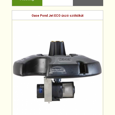
Oase Pond Jet ECO úszó szökőkút