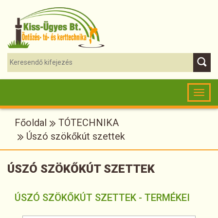
Toggl
naviga
Főoldal
TÓTECHNIKA
Úszó szökőkút szettek
ÚSZÓ SZÖKŐKÚT SZETTEK
ÚSZÓ SZÖKŐKÚT SZETTEK - TERMÉKEI